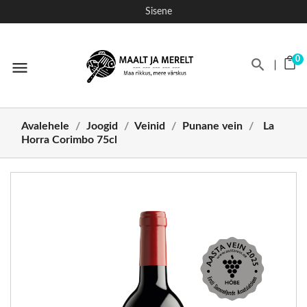
Sisene
0
menu
Avalehele
Joogid
Veinid
Punane vein
La
Horra Corimbo 75cl