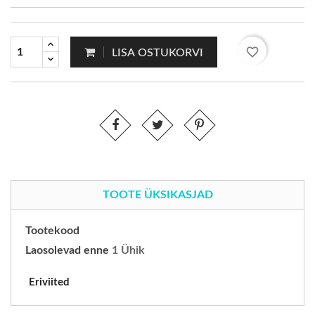
favorite_border
LISA OSTUKORVI
TOOTE ÜKSIKASJAD
Tootekood
Laosolevad enne
1 Ühik
Eriviited