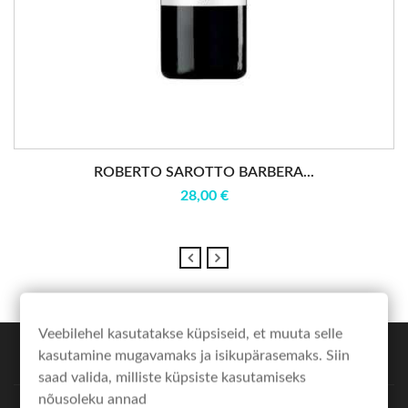
ROBERTO SAROTTO BARBERA...
28,00 €
Veebilehel kasutatakse küpsiseid, et muuta selle
kasutamine mugavamaks ja isikupärasemaks. Siin
expand_more
POE INFO
saad valida, milliste küpsiste kasutamiseks
nõusoleku annad
expand_more
MINU KONTO