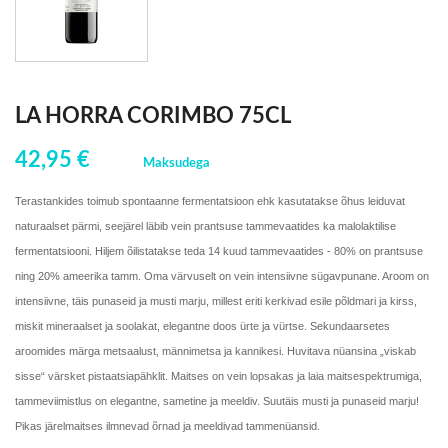
LA HORRA CORIMBO 75CL
42,95 €
Maksudega
Terastankides toimub spontaanne fermentatsioon ehk kasutatakse õhus leiduvat
naturaalset pärmi, seejärel läbib vein prantsuse tammevaatides ka malolaktilise
fermentatsiooni. Hiljem õilistatakse teda 14 kuud tammevaatides - 80% on prantsuse
ning 20% ameerika tamm. Oma värvuselt on vein intensiivne sügavpunane. Aroom on
intensiivne, täis punaseid ja musti marju, millest eriti kerkivad esile põldmari ja kirss,
miskit mineraalset ja soolakat, elegantne doos ürte ja vürtse. Sekundaarsetes
aroomides märga metsaalust, männimetsa ja kannikesi. Huvitava nüansina „viskab
sisse“ värsket pistaatsiapähklit. Maitses on vein lopsakas ja laia maitsespektrumiga,
tammeviimistlus on elegantne, sametine ja meeldiv. Suutäis musti ja punaseid marju!
Pikas järelmaitses ilmnevad õrnad ja meeldivad tammenüansid.