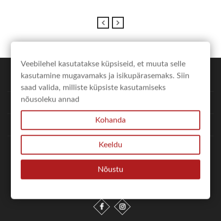
Veebilehel kasutatakse küpsiseid, et muuta selle
kasutamine mugavamaks ja isikupärasemaks. Siin
expand_more
POE INFO
saad valida, milliste küpsiste kasutamiseks
nõusoleku annad
expand_more
MINU KONTO
Kohanda
expand_more
LINGID
Keeldu
expand_more
UUDISKIRI
Nõustu