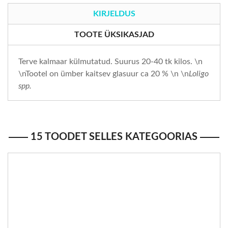
KIRJELDUS
TOOTE ÜKSIKASJAD
Terve kalmaar külmutatud. Suurus 20-40 tk kilos. \n
\nTootel on ümber kaitsev glasuur ca 20 % \n \n
Loligo
spp.
15 TOODET SELLES KATEGOORIAS