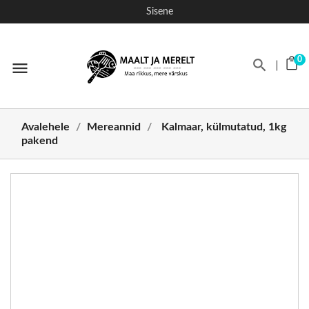
Sisene
0
menu
Avalehele
Mereannid
Kalmaar, külmutatud, 1kg
pakend