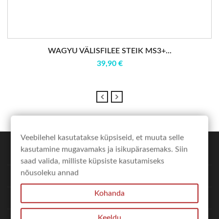
WAGYU VÄLISFILEE STEIK MS3+...
39,90 €
Veebilehel kasutatakse küpsiseid, et muuta selle
kasutamine mugavamaks ja isikupärasemaks. Siin
expand_more
POE INFO
saad valida, milliste küpsiste kasutamiseks
nõusoleku annad
expand_more
MINU KONTO
Kohanda
expand_more
LINGID
Keeldu