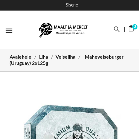
Sisene
0
menu
Avalehele
Liha
Veiseliha
Maheveiseburger
(Uruguay) 2x125g