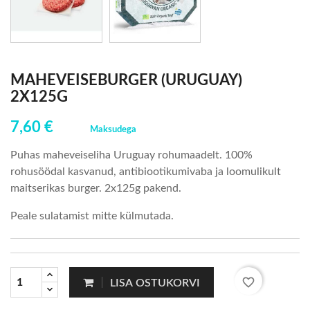
MAHEVEISEBURGER (URUGUAY)
2X125G
7,60 €
Maksudega
Puhas maheveiseliha Uruguay rohumaadelt. 100%
rohusöödal kasvanud, antibiootikumivaba ja loomulikult
maitserikas burger.
2x125g pakend.
Peale sulatamist mitte külmutada.
favorite_border
LISA OSTUKORVI