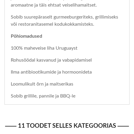
aromaatne ja täis ehtsat veiselihamaitset.
Sobib suurepäraselt gurmeeburgeriteks, grillimiseks
või restoranitasemel kodukokkamisteks.
Põhiomadused
100% maheveise liha Uruguayst
Rohusöödal kasvanud ja vabapidamisel
Ilma antibiootikumide ja hormoonideta
Loomulikult õrn ja maitserikas
Sobib grillile, pannile ja BBQ‑le
11 TOODET SELLES KATEGOORIAS