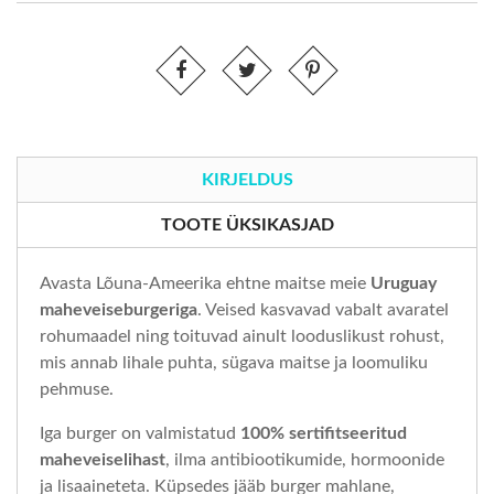
KIRJELDUS
TOOTE ÜKSIKASJAD
Avasta Lõuna‑Ameerika ehtne maitse meie
Uruguay
maheveiseburgeriga
. Veised kasvavad vabalt avaratel
rohumaadel ning toituvad ainult looduslikust rohust,
mis annab lihale puhta, sügava maitse ja loomuliku
pehmuse.
Iga burger on valmistatud
100% sertifitseeritud
maheveiselihast
, ilma antibiootikumide, hormoonide
ja lisaaineteta. Küpsedes jääb burger mahlane,